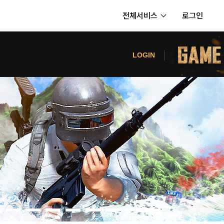
전체서비스
로그인
서비스
터
LOGIN
내정보
보안센터
의신청
고객센터
공지사항
카카오게임즈 PC방
게임코인
게임시간선택제