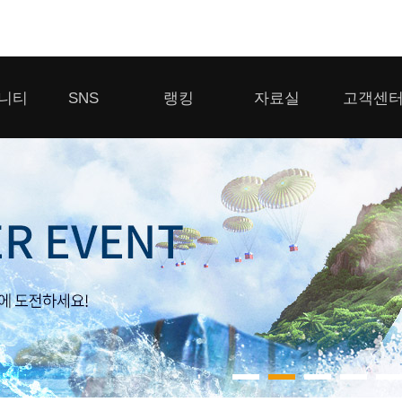
모바일게임
니티
SNS
랭킹
자료실
고객센
우마무스메 프리티 더비
일 2
SMiniz
 게시판
디스코드
클랜 생존 리더보드
다운로드
고객센터
 게시판
유튜브
경쟁전 랭킹
이용제한 이
자일
가디언 테일즈
라운지
톡채널
내 전적 히스토리
보안센터
프린세스 커넥트 Re:Dive
게시판
프렌즈팝콘
프렌즈타운