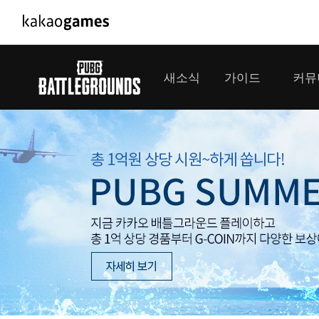
PC/모바일게임
PC게임
새소식
가이드
커뮤
도깨비의세계
배틀그라운드
오딘: 발할라 라이징
패스 오브 엑자
공지사항
게임 가이드
플레이어
GM소식
미디어
아키에이지 워
패스 오브 엑
이벤트
클랜 
아레스 : 라이즈 오브 가디언즈
업데이트
모집 
대회소식