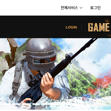
전체서비스
로그인
서비스
터
LOGIN
내정보
보안센터
의신청
고객센터
공지사항
카카오게임즈 PC방
게임코인
게임시간선택제