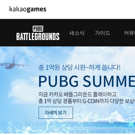
PC/모바일게임
PC게임
새소식
가이드
커뮤
도깨비의세계
배틀그라운드
오딘: 발할라 라이징
패스 오브 엑자
공지사항
게임 가이드
플레이어
GM소식
미디어
아키에이지 워
패스 오브 엑
이벤트
클랜 
아레스 : 라이즈 오브 가디언즈
업데이트
모집 
대회소식