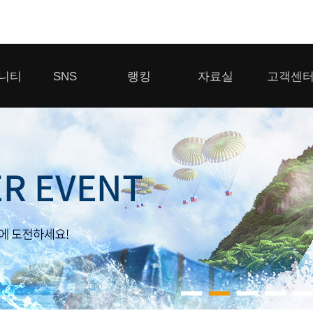
모바일게임
니티
SNS
랭킹
자료실
고객센
우마무스메 프리티 더비
일 2
SMiniz
 게시판
디스코드
클랜 생존 리더보드
다운로드
고객센터
 게시판
유튜브
경쟁전 랭킹
이용제한 이
자일
가디언 테일즈
라운지
톡채널
내 전적 히스토리
보안센터
프린세스 커넥트 Re:Dive
게시판
프렌즈팝콘
프렌즈타운