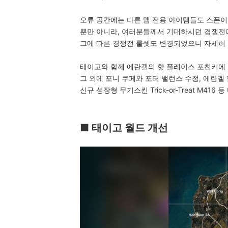
오류 공간에는 다른 맵 전용 아이템들도 스폰이
뿐만 아니라, 여러분들께서 기대하시던 경쟁전
그에 따른 경쟁전 룰셋도 변경되었으니 자세히
태이고와 함께 에란겔의 핫 플레이스 포친키에
그 외에 포니 쿠페와 포터 밸런스 수정, 에란겔 
신규 성장형 무기스킨 Trick-or-Treat M4
■ 태이고 월드 개선