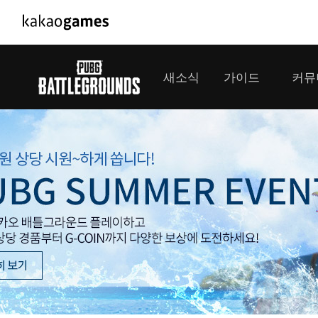
PC/모바일게임
PC게임
새소식
가이드
커뮤
도깨비의세계
배틀그라운
오딘: 발할라 라이징
패스 오브 
공지사항
게임 가이드
플레이어
GM소식
미디어
아키에이지 워
패스 오브 
이벤트
클랜 
아레스 : 라이즈 오브 가디언즈
업데이트
모집 
대회소식
모바일게임
서비스
우마무스메 프리티 더비
내정보
SMiniz
보안센터