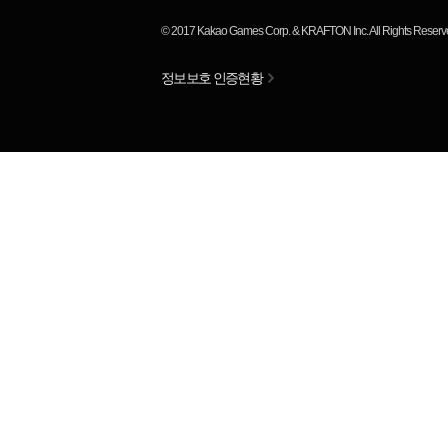
© 2017
Kakao Games Corp.
&
KRAFTON Inc.
All Rights Reserv
정보보호 인증현황
님
랭킹 정보가
없습니다.
평균 순위
위
RP
KDA
ADR