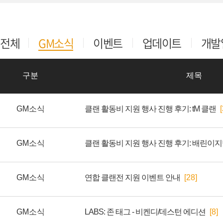
전체
GM소식
이벤트
업데이트
개발
구분
제목
GM소식
클랜 활동비 지원 행사 진행 후기: tM 클랜
[
GM소식
GM소식
연합 클랜전 지원 이벤트 안내
[28]
GM소식
LABS: 존 태그 - 비켄디/데스턴 에디션
[8]