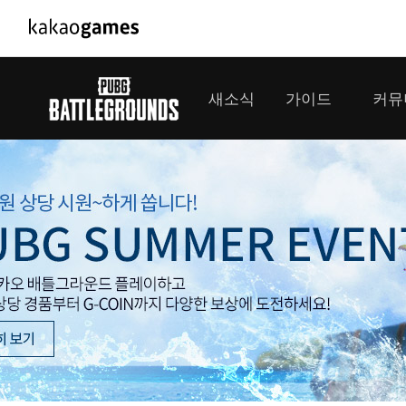
PC/모바일게임
PC게임
새소식
가이드
커뮤
도깨비의세계
배틀그라운
오딘: 발할라 라이징
패스 오브 
공지사항
게임 가이드
플레이어
GM소식
미디어
아키에이지 워
패스 오브 
이벤트
클랜 
아레스 : 라이즈 오브 가디언즈
업데이트
모집 
대회소식
모바일게임
서비스
우마무스메 프리티 더비
내정보
SMiniz
보안센터