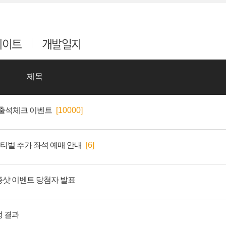
데이트
개발일지
제목
존 출석체크 이벤트
[10000]
페스티벌 추가 좌석 예매 안내
[6]
증샷 이벤트 당첨자 발표
정 결과