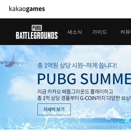
PC/모바일게임
PC게임
새소식
가이드
커뮤
도깨비의세계
배틀그라운드
오딘: 발할라 라이징
패스 오브 엑자
공지사항
게임 가이드
플레이어
GM소식
미디어
아키에이지 워
패스 오브 엑
이벤트
클랜 
아레스 : 라이즈 오브 가디언즈
업데이트
모집 
대회소식