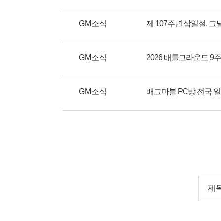
GM소식
제 107주년 삼일절, 
GM소식
GM소식
배그마블 PC방 전국 일
제목