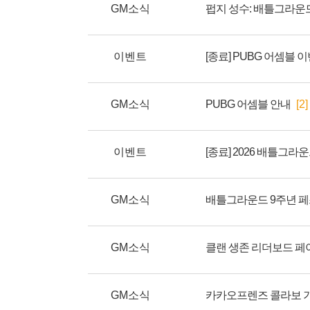
GM소식
펍지 성수: 배틀그라운
이벤트
[종료] PUBG 어셈블 
GM소식
PUBG 어셈블 안내
[2]
이벤트
GM소식
GM소식
클랜 생존 리더보드 페
GM소식
카카오프렌즈 콜라보 기