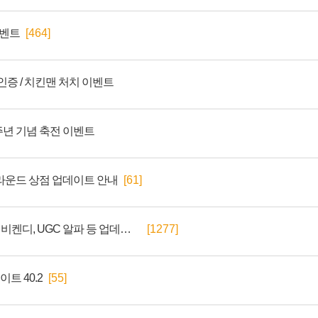
이벤트
[464]
 인증 / 치킨맨 처치 이벤트
주년 기념 축전 이벤트
그라운드 상점 업데이트 안내
[61]
배틀그라운드 9주년 및 비켄디, UGC 알파 등 업데이트 안내
[1277]
트 40.2
[55]