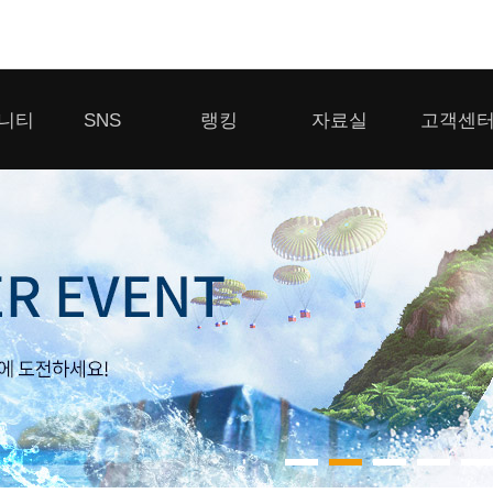
모바일게임
니티
SNS
랭킹
자료실
고객센
우마무스메 프리티 더비
일 2
SMiniz
 게시판
디스코드
클랜 생존 리더보드
다운로드
고객센터
 게시판
유튜브
경쟁전 랭킹
이용제한 이
자일
가디언 테일즈
라운지
톡채널
내 전적 히스토리
보안센터
프린세스 커넥트 Re:Dive
게시판
프렌즈팝콘
프렌즈타운