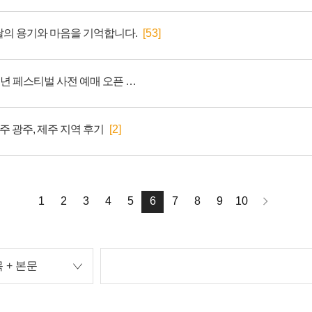
그날의 용기와 마음을 기억합니다.
[53]
2026 배틀그라운드 9주년 페스티벌 사전 예매 오픈 안내
주 광주, 제주 지역 후기
[2]
1
2
3
4
5
6
7
8
9
10
 + 본문