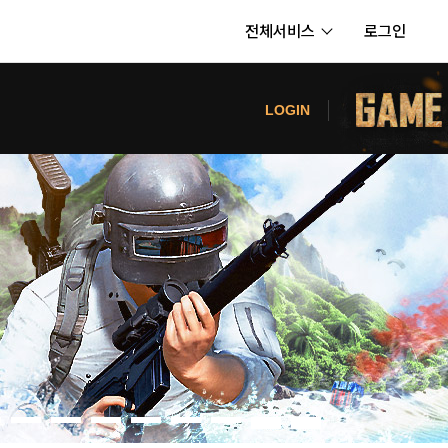
전체서비스
로그인
서비스
터
LOGIN
내정보
보안센터
의신청
고객센터
공지사항
카카오게임즈 PC방
게임코인
게임시간선택제