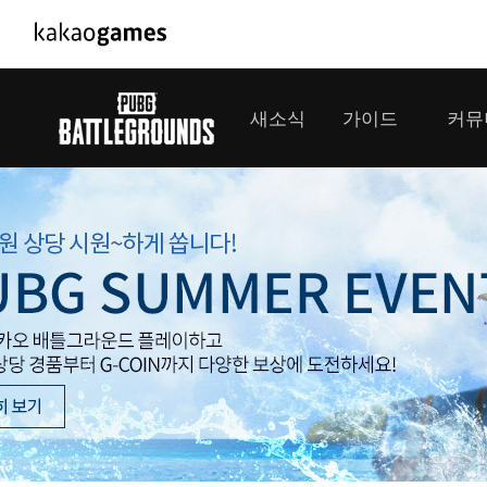
PC/모바일게임
PC게임
새소식
가이드
커뮤
도깨비의세계
배틀그라운
오딘: 발할라 라이징
패스 오브 
공지사항
게임 가이드
플레이어
GM소식
미디어
아키에이지 워
패스 오브 
이벤트
클랜 
아레스 : 라이즈 오브 가디언즈
업데이트
모집 
대회소식
모바일게임
서비스
우마무스메 프리티 더비
내정보
SMiniz
보안센터