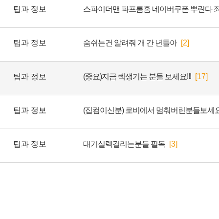
팁과 정보
스파이더맨 파프롬홈 네이버쿠폰 뿌린다 
팁과 정보
숨쉬는건 알려줘 개 간 년들아
[2]
팁과 정보
(중요)지금 렉생기는 분들 보세요!!!
[17]
팁과 정보
(집컴이신분) 로비에서 멈춰버린분들보세
팁과 정보
대기실렉걸리는분들 필독
[3]