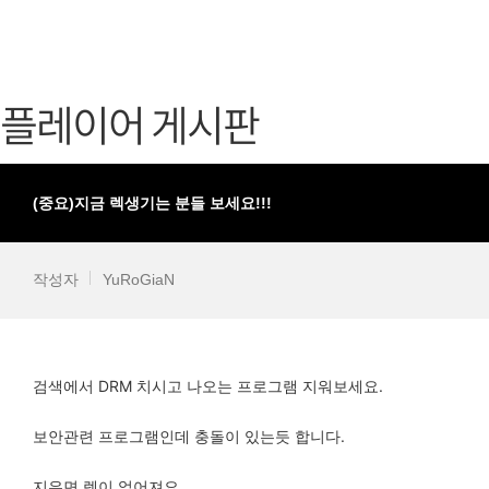
가디언 테일즈
고객센터
프린세스 커넥트 Re:Dive
공지사항
플레이어 게시판
프렌즈팝콘
카카오게임
프렌즈타운
게임코인
게임시간선
(중요)지금 렉생기는 분들 보세요!!!
작성자
YuRoGiaN
검색에서 DRM 치시고 나오는 프로그램 지워보세요.
보안관련 프로그램인데 충돌이 있는듯 합니다.
지우면 렉이 없어져요.