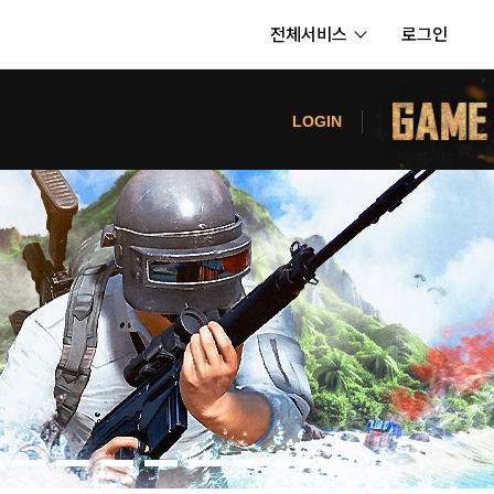
전체서비스
로그인
서비스
터
LOGIN
내정보
보안센터
의신청
고객센터
공지사항
카카오게임즈 PC방
게임코인
게임시간선택제