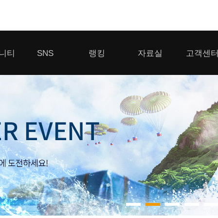
모바일게임
니티
SNS
랭킹
자료실
고객센
우마무스메 프리티 더비
일 2
SMiniz
 게시판
디스코드
클랜 생존 리더보드
다운로드
고객센터
 게시판
유튜브
경쟁전 랭킹
이용제한 이
자일
가디언 테일즈
라운지
톡채널
내 전적 히스토리
보안센터
프린세스 커넥트 Re:Dive
게시판
프렌즈팝콘
프렌즈타운