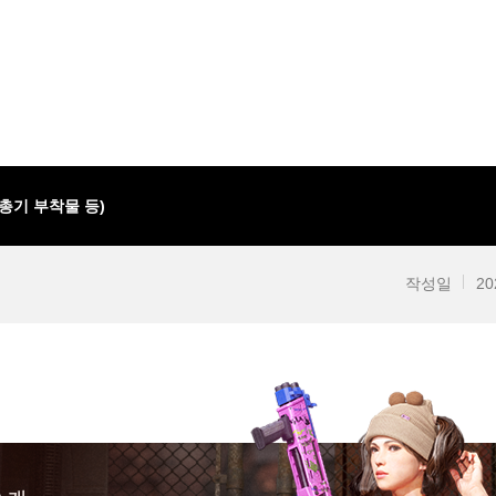
 총기 부착물 등)
작성일
20