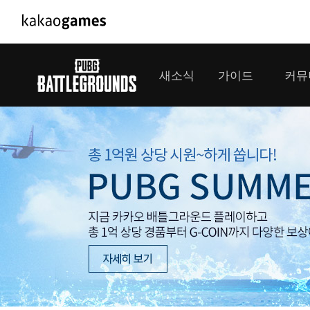
PC/모바일게임
PC게임
새소식
가이드
커뮤
도깨비의세계
배틀그라운드
오딘: 발할라 라이징
패스 오브 엑자
공지사항
게임 가이드
플레이어
GM소식
미디어
아키에이지 워
패스 오브 엑
이벤트
클랜 
아레스 : 라이즈 오브 가디언즈
업데이트
모집 
대회소식