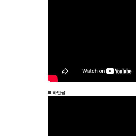
■ 하얀귤