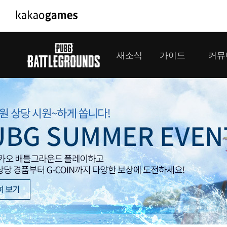
PC/모바일게임
PC게임
새소식
가이드
커뮤
도깨비의세계
배틀그라운
오딘: 발할라 라이징
패스 오브 
공지사항
게임 가이드
플레이어
GM소식
미디어
아키에이지 워
패스 오브 
이벤트
클랜 
아레스 : 라이즈 오브 가디언즈
업데이트
모집 
대회소식
모바일게임
서비스
우마무스메 프리티 더비
내정보
SMiniz
보안센터