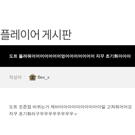
가디언 테일즈
고객센터
프린세스 커넥트 Re:Dive
공지사항
플레이어 게시판
프렌즈팝콘
카카오게임
프렌즈타운
게임코인
게임시간선
도트 돌려줘어어어어어어어엉어어어어어어어 자꾸 초기화아아아
작성자
Bex_x
도트 조준점 바뀌는거 제바아아아아아아아아아아알 고쳐줘어어요
자꾸 초기화라구우우우우우우우우ㅜ