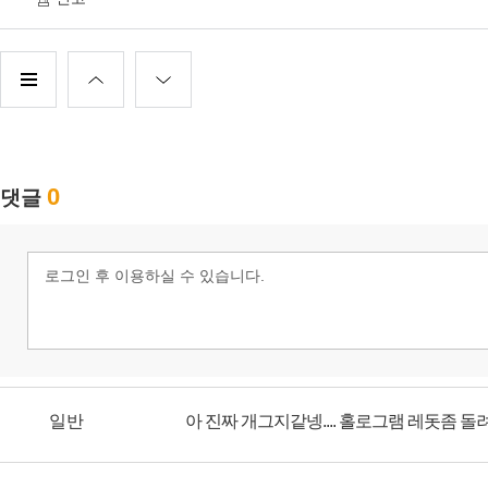
일반
아 진짜 개그지같넹.... 홀로그램 레돗좀 돌려놔