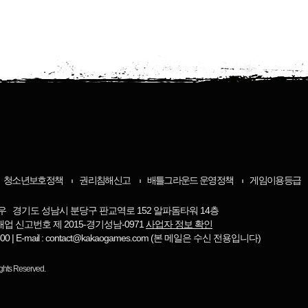
청소년보호정책
권리침해신고
배틀그라운드 운영정책
게임이용등급
우 경기도 성남시 분당구 판교역로 152 알파돔타워 14층
매업 신고번호 제 2015-경기성남-0971
사업자 정보 확인
-8800 | E-mail : contact@kakaogames.com (본 메일은 수신 전용입니다)
ights Reserved.