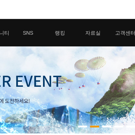
모바일게임
니티
SNS
랭킹
자료실
고객센
우마무스메 프리티 더비
일 2
SMiniz
 게시판
디스코드
클랜 생존 리더보드
다운로드
고객센터
 게시판
유튜브
경쟁전 랭킹
이용제한 이
자일
가디언 테일즈
라운지
톡채널
내 전적 히스토리
보안센터
프린세스 커넥트 Re:Dive
게시판
프렌즈팝콘
프렌즈타운