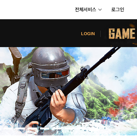
전체서비스
로그인
서비스
터
LOGIN
내정보
보안센터
의신청
고객센터
공지사항
카카오게임즈 PC방
게임코인
게임시간선택제