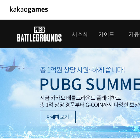
PC/모바일게임
PC게임
새소식
가이드
커뮤
도깨비의세계
배틀그라운드
오딘: 발할라 라이징
패스 오브 엑자
공지사항
게임 가이드
플레이어
GM소식
미디어
아키에이지 워
패스 오브 엑
이벤트
클랜 
아레스 : 라이즈 오브 가디언즈
업데이트
모집 
대회소식