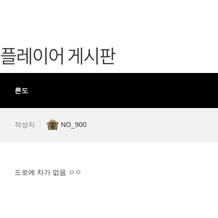
가디언 테일즈
고객센터
프린세스 커넥트 Re:Dive
공지사항
플레이어 게시판
프렌즈팝콘
카카오게임
프렌즈타운
게임코인
게임시간선
론도
작성자
NO_900
도로에 차가 없음 ㅇㅇ