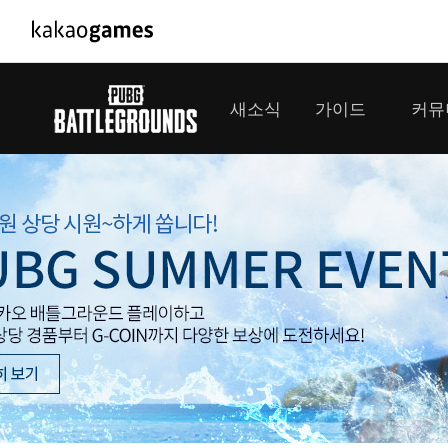
PC/모바일게임
PC게임
새소식
가이드
커뮤
도깨비의세계
배틀그라운
오딘: 발할라 라이징
패스 오브 
공지사항
게임 가이드
플레이어
GM소식
미디어
아키에이지 워
패스 오브 
이벤트
클랜 
아레스 : 라이즈 오브 가디언즈
업데이트
모집 
대회소식
모바일게임
서비스
우마무스메 프리티 더비
내정보
SMiniz
보안센터