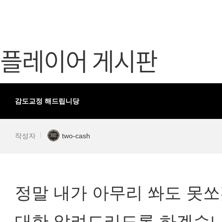
가디언 테일즈
고객센터
프린세스 커넥트 Re:Dive
공지사항
플레이어 게시판
프렌즈팝콘
카카오게임
프렌즈타운
게임코인
게임시간선
감도교정 해드립니당
작성자
two-cash
정말 내가 아무리 쏴도 못
대한 알려드리도록 하겠습니