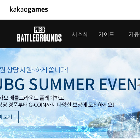
PC/모바일게임
PC게임
새소식
가이드
커뮤
도깨비의세계
배틀그라운
오딘: 발할라 라이징
패스 오브 
공지사항
게임 가이드
플레이어
GM소식
미디어
아키에이지 워
패스 오브 
이벤트
클랜 
아레스 : 라이즈 오브 가디언즈
업데이트
모집 
대회소식
모바일게임
서비스
우마무스메 프리티 더비
내정보
SMiniz
보안센터