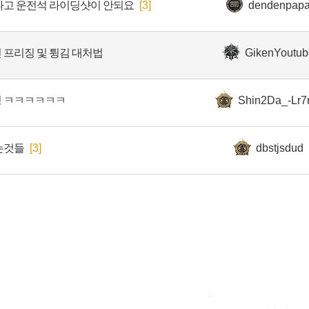
타고 운전석 라이딩샷이 안되요
[3]
dendenpap
프리징 및 튕김 대처법
GikenYoutub
 티밍 ㅋㅋㅋㅋㅋㅋ
Shin2Da_-Lr7
는것들
[3]
dbstjsdud