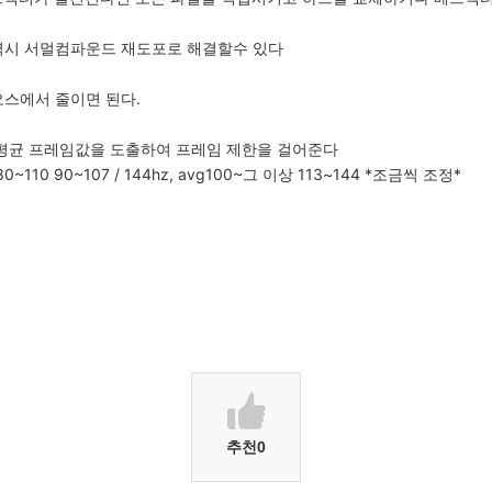
부분역시 서멀컴파운드 재도포로 해결할수 있다
스에서 줄이면 된다.
 평균 프레임값을 도출하여 프레임 제한을 걸어준다
vg 80~110 90~107 / 144hz, avg100~그 이상 113~144 *조금씩 조정*
추천
0