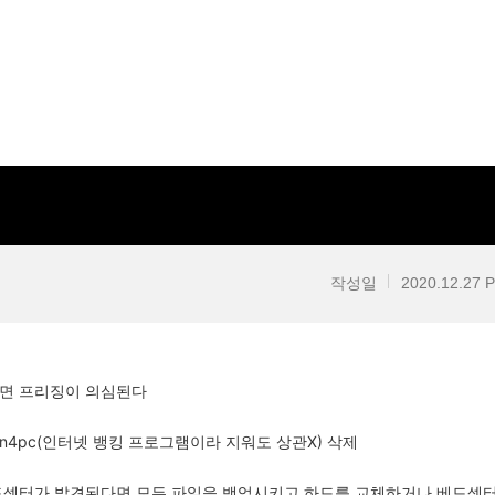
작성일
2020.12.27 
다면 프리징이 의심된다
sign4pc(인터넷 뱅킹 프로그램이라 지워도 상관X) 삭제
드섹터가 발견된다면 모든 파일을 백업시키고 하드를 교체하거나 베드섹