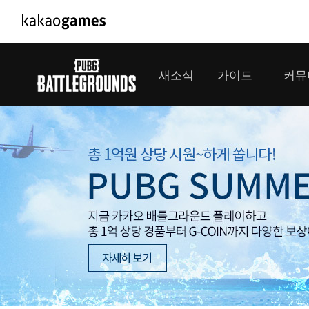
PC/모바일게임
PC게임
새소식
가이드
커뮤
도깨비의세계
배틀그라운드
오딘: 발할라 라이징
패스 오브 엑자
공지사항
게임 가이드
플레이어
GM소식
미디어
아키에이지 워
패스 오브 엑
이벤트
클랜 
아레스 : 라이즈 오브 가디언즈
업데이트
모집 
대회소식