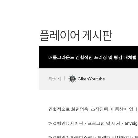
플레이어 게시판
배틀그라운드 간헐적인 프리징 및 튕김 대처법
작성자
GikenYoutube
간헐적으로 화면멈춤, 조작안됨 이 증상이 있
해결방안1: 제어판 - 프로그램 및 제거 - any
해결방안2: 하드디스크 베드섹터 검사하고 베