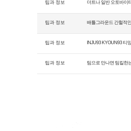
팁과 정보
더트나 일반 오토바이
팁과 정보
배틀그라운드 간헐적인 
팁과 정보
INJU93 KYOUN93
팁과 정보
팀으로 만나면 팀킬한