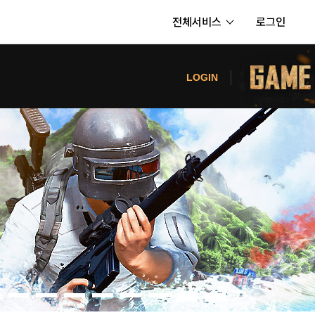
전체서비스
로그인
서비스
터
LOGIN
내정보
보안센터
의신청
고객센터
공지사항
카카오게임즈 PC방
게임코인
게임시간선택제