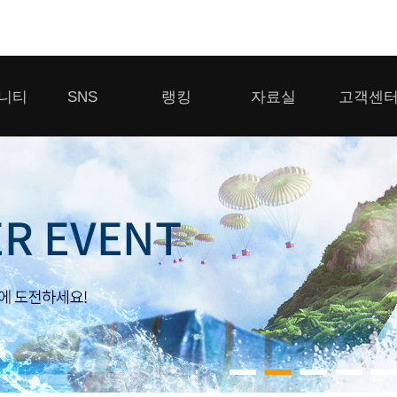
모바일게임
니티
SNS
랭킹
자료실
고객센
우마무스메 프리티 더비
일 2
SMiniz
 게시판
디스코드
클랜 생존 리더보드
다운로드
고객센터
 게시판
유튜브
경쟁전 랭킹
이용제한 이
자일
가디언 테일즈
라운지
톡채널
내 전적 히스토리
보안센터
프린세스 커넥트 Re:Dive
게시판
프렌즈팝콘
프렌즈타운