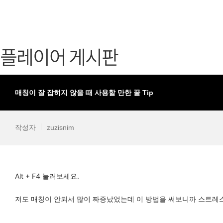
가디언 테일즈
고객센터
프린세스 커넥트 Re:Dive
공지사항
플레이어 게시판
프렌즈팝콘
카카오게임
프렌즈타운
게임코인
게임시간선
매칭이 잘 잡히지 않을 때 사용할 만한 꿀 Tip
작성자
zuzisnim
Alt + F4 눌러보세요.
저도 매칭이 안되서 많이 짜증났었는데 이 방법을 써보니까 스트레