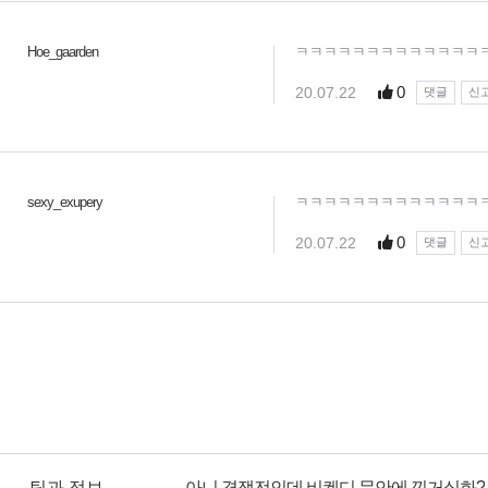
팁과 정보
아니 경쟁전인데 비켄디 문안에 낀거실화?