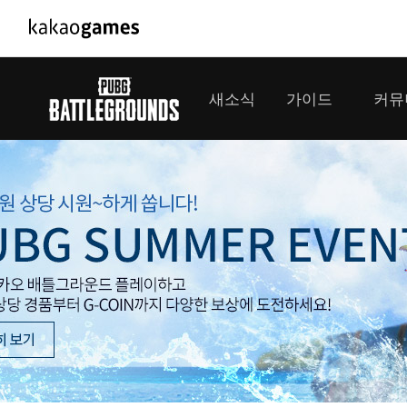
PC/모바일게임
PC게임
새소식
가이드
커뮤
도깨비의세계
배틀그라운
오딘: 발할라 라이징
패스 오브 
공지사항
게임 가이드
플레이어
GM소식
미디어
아키에이지 워
패스 오브 
이벤트
클랜 
아레스 : 라이즈 오브 가디언즈
업데이트
모집 
대회소식
모바일게임
서비스
우마무스메 프리티 더비
내정보
SMiniz
보안센터