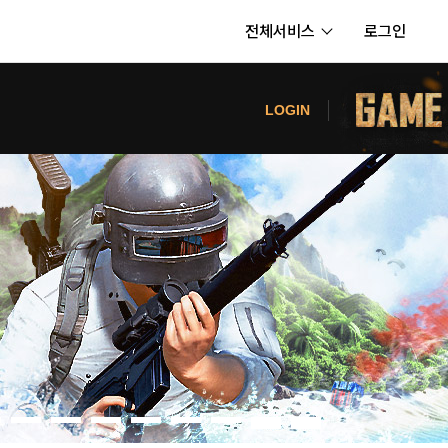
전체서비스
로그인
서비스
터
LOGIN
내정보
보안센터
의신청
고객센터
공지사항
카카오게임즈 PC방
게임코인
게임시간선택제