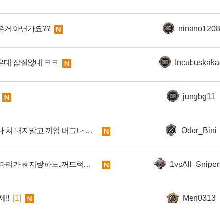
은거 아닌가요??
ninano1208
은데 잡질않네 ㅋㅋ
Incubuskaka
jungbg11
ㅅㅂ ㅈ같은 캐시템 이나 쳐 내지말고 끼임 버그나 해결해라
Odor_Bini
나도 100따리 인데 100따리가 혜지랑하노..꺼드럭도 한바가지네
1vsAll_Snipe
!!
[1]
Men0313