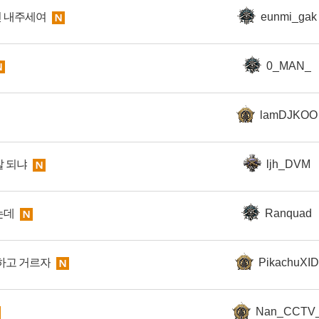
 내주세여
eunmi_gak
0_MAN_
lamDJKOO
말 되냐
ljh_DVM
는데
Ranquad
하고 거르자
PikachuXID
Nan_CCTV