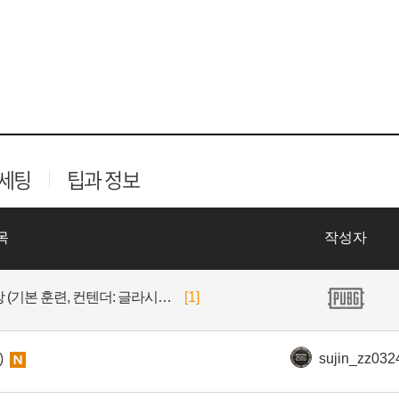
 세팅
팁과 정보
목
작성자
42.2 업데이트 추천 영상 (기본 훈련, 컨텐더: 글라시아 등)
[1]
)
sujin_zz032