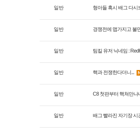
일반
형아들 혹시 배그 다시
일반
경쟁전에 맵가지고 불
일반
팀킬 유저 닉네임 : RedH0
일반
핵과 전쟁한다더니...
일반
C8 첫판부터 핵쳐만나네;
일반