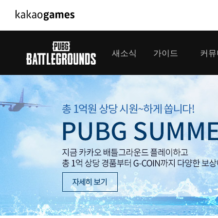
PC/모바일게임
PC게임
새소식
가이드
커뮤
도깨비의세계
배틀그라운드
오딘: 발할라 라이징
패스 오브 엑자
공지사항
게임 가이드
플레이어
GM소식
미디어
아키에이지 워
패스 오브 엑
이벤트
클랜 
아레스 : 라이즈 오브 가디언즈
업데이트
모집 
대회소식