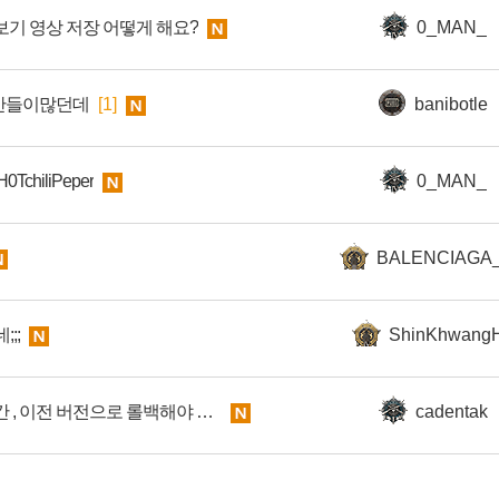
보기 영상 저장 어떻게 해요?
0_MAN_
만들이많던데
[1]
banibotle
TchiliPeper
0_MAN_
BALENCIAGA
;;
ShinKhwang
배그 빨라진 자기장 시간 , 이전 버전으로 롤백해야 하는 이유
cadentak