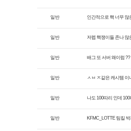
일반
인간적으로 핵 너무 많
일반
저렙 핵쟁이들 존나 많
일반
배그 또 서버 왜이럼 ??
일반
일반
일반
KFMC_LOTTE 팀킬 박제