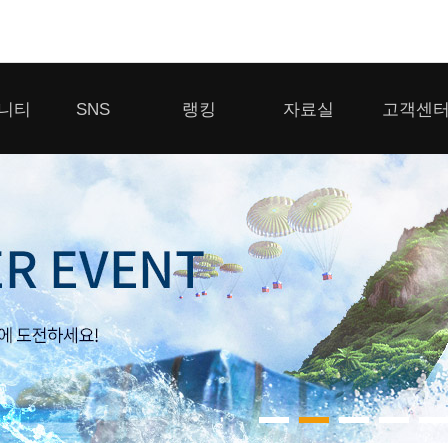
모바일게임
니티
SNS
랭킹
자료실
고객센
우마무스메 프리티 더비
일 2
SMiniz
 게시판
디스코드
클랜 생존 리더보드
다운로드
고객센터
 게시판
유튜브
경쟁전 랭킹
이용제한 이
자일
가디언 테일즈
라운지
톡채널
내 전적 히스토리
보안센터
프린세스 커넥트 Re:Dive
게시판
프렌즈팝콘
프렌즈타운