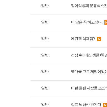
일반
접이식방패 분홍색스킨
일반
이 말은 꼭 하고싶다.
일반
에란겔 삭제됨?
일반
경쟁 4페이즈 생존 60 
일반
역대급 고트 게임이었
일반
이런 클랜 사람들 조심
일반
점프 낙하산 안된다