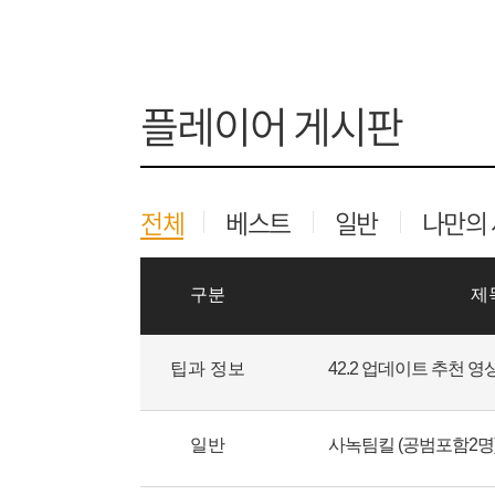
플레이어 게시판
전체
베스트
일반
나만의
구분
제
팁과 정보
일반
사녹팀킬 (공범포함2명