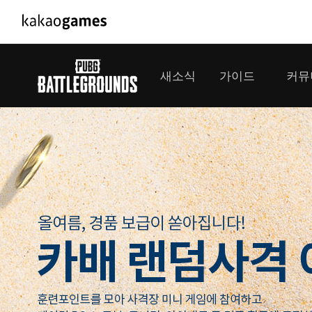
PC/모바일게임
PC게임
새소식
가이드
커뮤
도깨비의세계
배틀그라운
오딘: 발할라 라이징
패스 오브 
공지사항
게임 가이드
플레이어
GM소식
미디어
아키에이지 워
패스 오브 
이벤트
클랜 
아레스 : 라이즈 오브 가디언즈
업데이트
모집 
대회소식
모바일게임
서비스
우마무스메 프리티 더비
내정보
SMiniz
보안센터