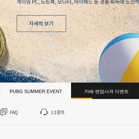
가디언 테일즈
고객센터
프린세스 커넥트 Re:Dive
공지사항
프렌즈팝콘
카카오게임
프렌즈타운
게임코인
게임시간선
PUBG SUMMER EVENT
카배 랜덤사격 이벤트
FAQ
1:1문의