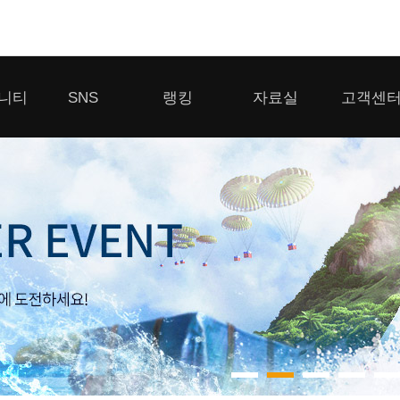
모바일게임
니티
SNS
랭킹
자료실
고객센
우마무스메 프리티 더비
일 2
SMiniz
 게시판
디스코드
클랜 생존 리더보드
다운로드
고객센터
 게시판
유튜브
경쟁전 랭킹
이용제한 이
자일
가디언 테일즈
라운지
톡채널
내 전적 히스토리
보안센터
프린세스 커넥트 Re:Dive
게시판
프렌즈팝콘
프렌즈타운