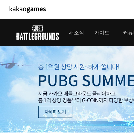
PC/모바일게임
PC게임
새소식
가이드
커뮤
도깨비의세계
배틀그라운드
오딘: 발할라 라이징
패스 오브 엑자
공지사항
게임 가이드
플레이어
GM소식
미디어
아키에이지 워
패스 오브 엑
이벤트
클랜 
아레스 : 라이즈 오브 가디언즈
업데이트
모집 
대회소식