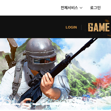
전체서비스
로그인
서비스
터
LOGIN
내정보
보안센터
의신청
고객센터
공지사항
카카오게임즈 PC방
게임코인
게임시간선택제