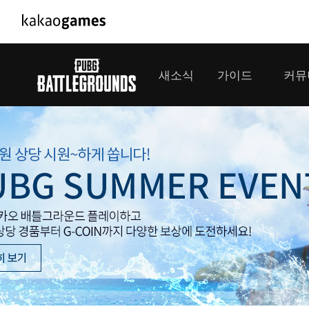
PC/모바일게임
PC게임
새소식
가이드
커뮤
도깨비의세계
배틀그라운
오딘: 발할라 라이징
패스 오브 
공지사항
게임 가이드
플레이어
GM소식
미디어
아키에이지 워
패스 오브 
이벤트
클랜 
아레스 : 라이즈 오브 가디언즈
업데이트
모집 
대회소식
모바일게임
서비스
우마무스메 프리티 더비
내정보
SMiniz
보안센터