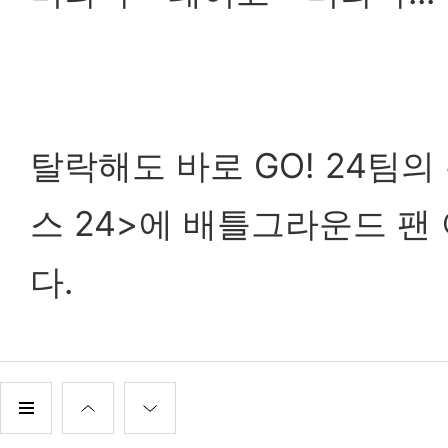
탈락해도 바로 GO! 24팀
스 24>에 배틀그라운드 팬
다.