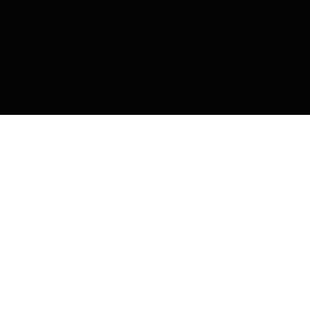
님
랭킹 정보가
없습니다.
평균 순위
위
RP
KDA
ADR