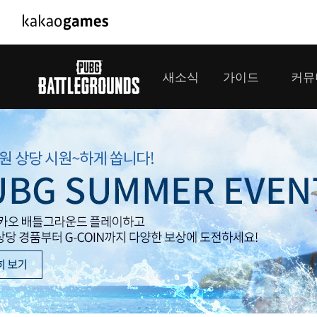
PC/모바일게임
PC게임
새소식
가이드
커뮤
도깨비의세계
배틀그라운
오딘: 발할라 라이징
패스 오브 
공지사항
게임 가이드
플레이어
GM소식
미디어
아키에이지 워
패스 오브 
이벤트
클랜 
아레스 : 라이즈 오브 가디언즈
업데이트
모집 
대회소식
모바일게임
서비스
우마무스메 프리티 더비
내정보
SMiniz
보안센터