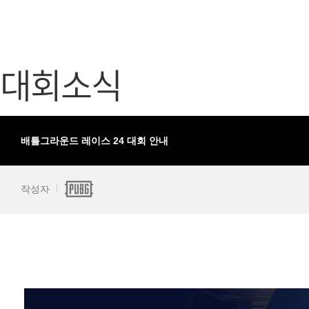
가디언 테일즈
고객센터
프린세스 커넥트 Re:Dive
공지사항
대회소식
프렌즈팝콘
카카오게임
프렌즈타운
게임코인
게임시간선
배틀그라운드 레이스 24 대회 안내
작성자