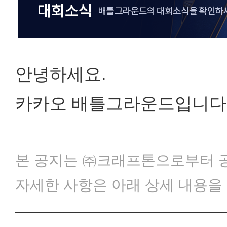
안녕하세요.
카카오 배틀그라운드입니다
본 공지는 ㈜크래프톤으로부터 공
자세한 사항은 아래 상세 내용을
─────────────────