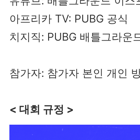
유튜브: 배틀그라운드 이스
아프리카 TV: PUBG 공식
치지직: PUBG 배틀그라운
참가자: 참가자 본인 개인 
< 대회 규정 >