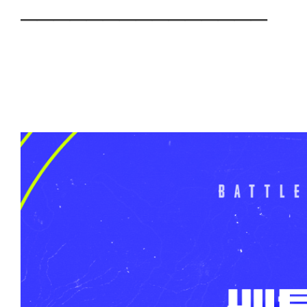
───────────────