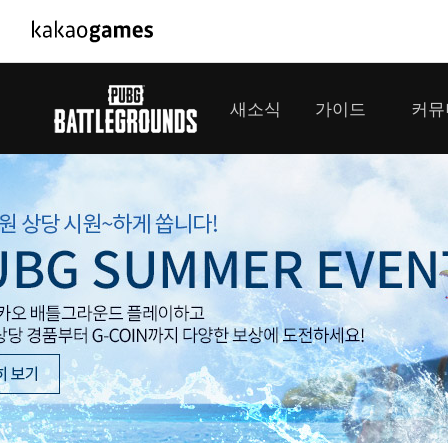
PC/모바일게임
PC게임
새소식
가이드
커뮤
도깨비의세계
배틀그라운
오딘: 발할라 라이징
패스 오브 
공지사항
게임 가이드
플레이어
GM소식
미디어
아키에이지 워
패스 오브 
이벤트
클랜 
아레스 : 라이즈 오브 가디언즈
업데이트
모집 
대회소식
모바일게임
서비스
우마무스메 프리티 더비
내정보
SMiniz
보안센터