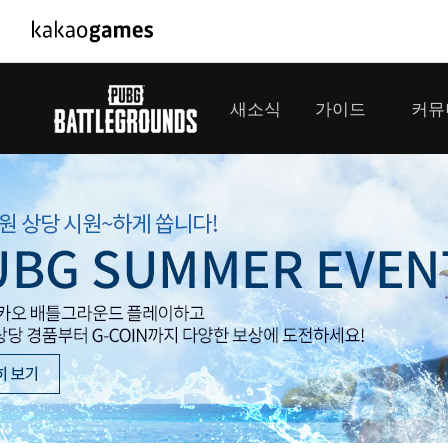
PC/모바일게임
PC게임
새소식
가이드
커뮤
도깨비의세계
배틀그라운
오딘: 발할라 라이징
패스 오브 
공지사항
게임 가이드
플레이어
GM소식
미디어
아키에이지 워
패스 오브 
이벤트
클랜 
아레스 : 라이즈 오브 가디언즈
업데이트
모집 
대회소식
모바일게임
서비스
우마무스메 프리티 더비
내정보
SMiniz
보안센터