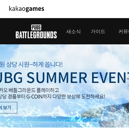
PC/모바일게임
PC게임
새소식
가이드
커뮤
도깨비의세계
배틀그라운
오딘: 발할라 라이징
패스 오브 
공지사항
게임 가이드
플레이어
GM소식
미디어
아키에이지 워
패스 오브 
이벤트
클랜 
아레스 : 라이즈 오브 가디언즈
업데이트
모집 
대회소식
모바일게임
서비스
우마무스메 프리티 더비
내정보
SMiniz
보안센터