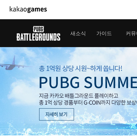
PC/모바일게임
PC게임
새소식
가이드
커뮤
도깨비의세계
배틀그라운드
오딘: 발할라 라이징
패스 오브 엑자
공지사항
게임 가이드
플레이어
GM소식
미디어
아키에이지 워
패스 오브 엑
이벤트
클랜 
아레스 : 라이즈 오브 가디언즈
업데이트
모집 
대회소식