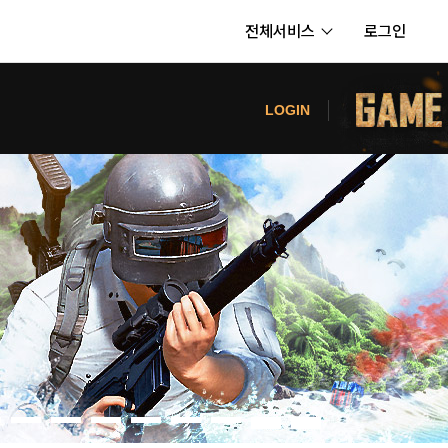
전체서비스
로그인
서비스
터
LOGIN
내정보
보안센터
의신청
고객센터
공지사항
카카오게임즈 PC방
게임코인
게임시간선택제