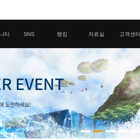
모바일게임
니티
SNS
랭킹
자료실
고객센
우마무스메 프리티 더비
일 2
SMiniz
 게시판
디스코드
클랜 생존 리더보드
다운로드
고객센터
 게시판
유튜브
경쟁전 랭킹
이용제한 이
자일
가디언 테일즈
라운지
톡채널
내 전적 히스토리
보안센터
프린세스 커넥트 Re:Dive
게시판
프렌즈팝콘
프렌즈타운