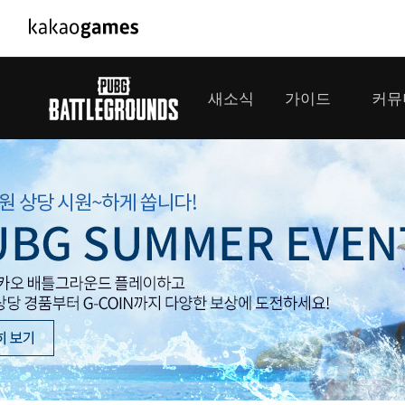
PC/모바일게임
PC게임
새소식
가이드
커뮤
도깨비의세계
배틀그라운
오딘: 발할라 라이징
패스 오브 
공지사항
게임 가이드
플레이어
GM소식
미디어
아키에이지 워
패스 오브 
이벤트
클랜 
아레스 : 라이즈 오브 가디언즈
업데이트
모집 
대회소식
모바일게임
서비스
우마무스메 프리티 더비
내정보
SMiniz
보안센터