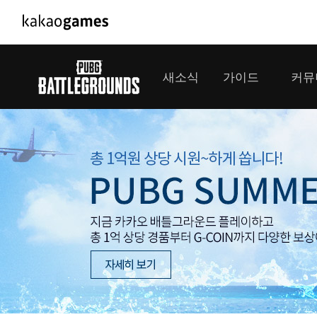
PC/모바일게임
PC게임
새소식
가이드
커뮤
도깨비의세계
배틀그라운드
오딘: 발할라 라이징
패스 오브 엑자
공지사항
게임 가이드
플레이어
GM소식
미디어
아키에이지 워
패스 오브 엑
이벤트
클랜 
아레스 : 라이즈 오브 가디언즈
업데이트
모집 
대회소식