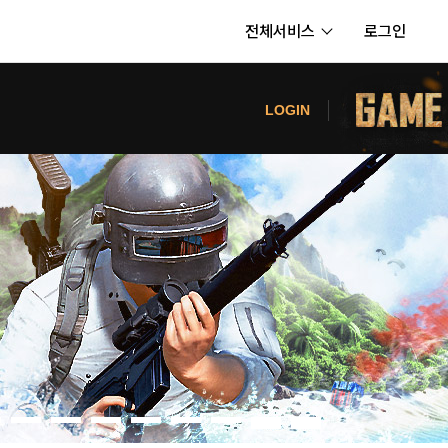
전체서비스
로그인
서비스
터
LOGIN
내정보
보안센터
의신청
고객센터
공지사항
카카오게임즈 PC방
게임코인
게임시간선택제