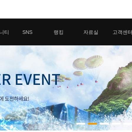
모바일게임
니티
SNS
랭킹
자료실
고객센
우마무스메 프리티 더비
일 2
SMiniz
 게시판
디스코드
클랜 생존 리더보드
다운로드
고객센터
 게시판
유튜브
경쟁전 랭킹
이용제한 이
자일
가디언 테일즈
라운지
톡채널
내 전적 히스토리
보안센터
프린세스 커넥트 Re:Dive
게시판
프렌즈팝콘
프렌즈타운