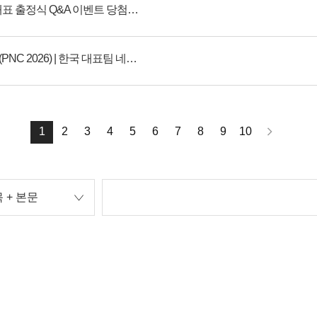
[추가] PNC 2026 국가대표 출정식 Q&A 이벤트 당첨자 발표
펍지 네이션스 컵 2026 (PNC 2026) | 한국 대표팀 네이밍 이벤트
1
2
3
4
5
6
7
8
9
10
 + 본문