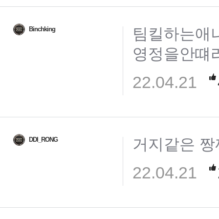
팀킬하는애나
Binchking
영정을안떄
22.04.21
거지같은 짱꺠
DDI_RONG
22.04.21