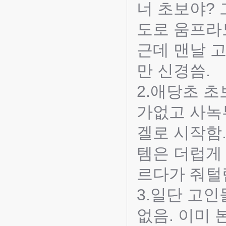
너 초보야?
도로 움프라
근데 맨날 고
만 신경씀.
2.애당초 
가없고 사녹
겔로 시작함
템은 더럽게
르다가 줘털
3.일단 고
없음. 이미