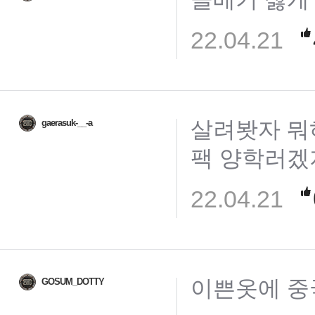
22.04.21
살려봣자 뭐
gaerasuk-__-a
팩 양학러겠
22.04.21
이쁜옷에 중
GOSUM_DOTTY