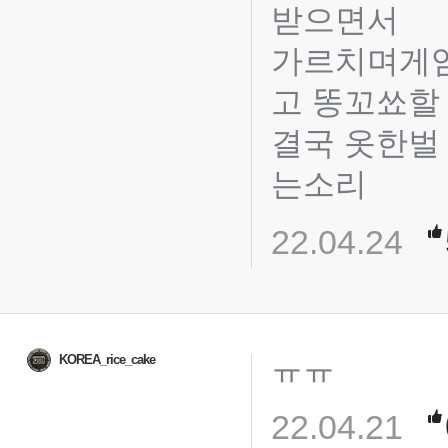
받으면서
가르치며게임
고 똥꼬쑈할
결국 옷한벌
는소리
22.04.24
ㅠㅠ
KOREA_rice_cake
22.04.21