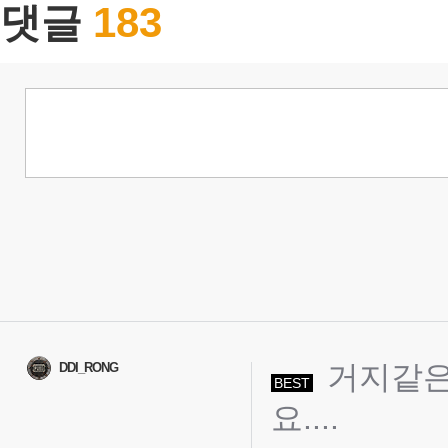
183
댓글
거지같은
DDI_RONG
BEST
요....