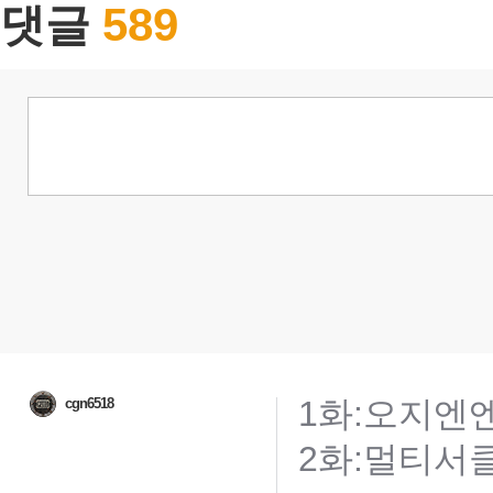
589
댓글
1화:오지엔엔
cgn6518
2화:멀티서클게이