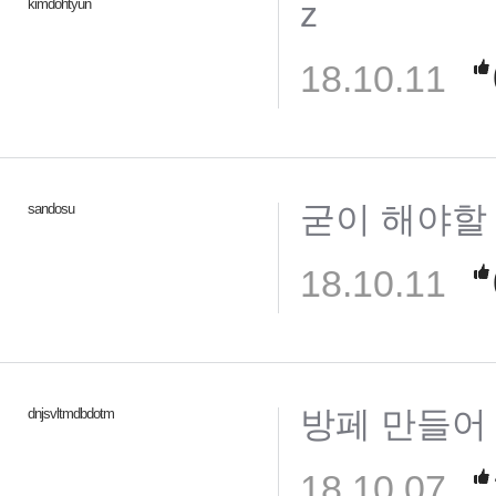
z
kimdohtyun
18.10.11
굳이 해야할 
sandosu
18.10.11
방페 만들어
dnjsvltmdbdotm
18.10.07