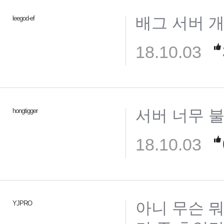
배그 서버 개
leegod-ef
18.10.03
서버 너무 
hongtigger
18.10.03
아니 무슨 
YJPRO