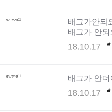
배그가안되
go_nyo-gi11
배그가 안되
18.10.17
배그가 안더
go_nyo-gi11
18.10.17