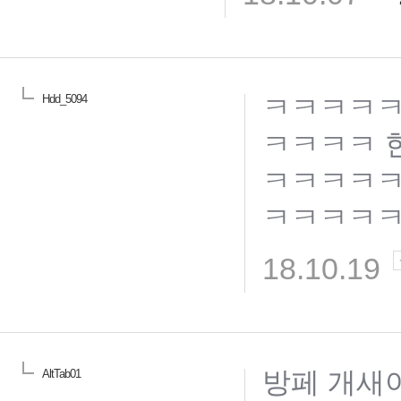
ㅋㅋㅋㅋ
Hdd_5094
ㅋㅋㅋㅋ 
ㅋㅋㅋㅋ
ㅋㅋㅋㅋ
18.10.19
방페 개새
AltTab01