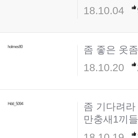
18.10.04
좀 좋은 옷
holmes80
18.10.20
좀 기다려라
Hdd_5094
만충새1끼들
18.10.19