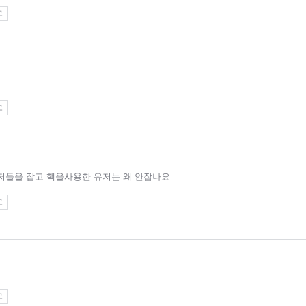
고
고
저들을 잡고 핵을사용한 유저는 왜 안잡나요
고
고