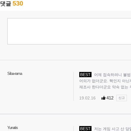
530
댓글
Siba-rama
BEST
어제 접속하려니 불법 
어의가 없더군요. 핵인지 아닌지 
재조사 한다더군요 약속 없는 
412
19.02.16
신고
Yunatis
BEST
저는 게임 사고 산 당