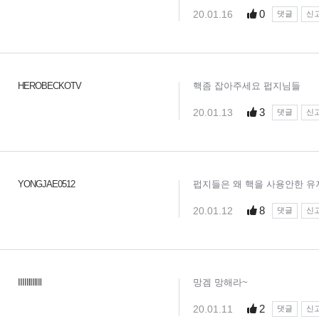
0
20.01.16
댓글
신
HEROBECKOTV
핵좀 잡아주세요 펍지님들
3
20.01.13
댓글
신
YONGJAE0512
펍지들은 왜 핵을 사용안한 유
8
20.01.12
댓글
신
IIIIIlIIlIIl
망겜 망해라~
2
20.01.11
댓글
신