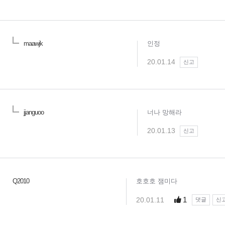
maawjk
인정
20.01.14
신고
jjanguoo
너나 망해라
20.01.13
신고
Q2010
호호호 잼미다
1
20.01.11
댓글
신