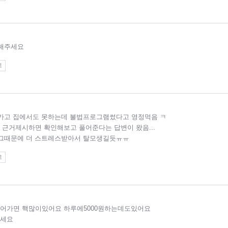
력해주세요
고
못가고 집에서도 못하는데 불법프로그램썼다고 영정먹음 ㅋ
근거제시하면 확인해보고 풀어준다는 답변이 왔음...
배그때문에 더 스트레스받아서 탈모생길듯ㅠㅠ
고
어가면 핵많이있어요 하루에5000원하는데도있어요
주세요