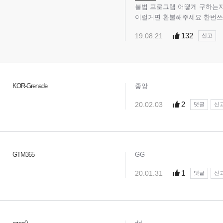
불법 프로그램 어떻게 구하는지
이럴거면 환불해주세요 한번쓰
132
19.08.21
신고
KOR-Grenade
좋앙
2
20.02.03
댓글
신
GTM365
GG
1
20.01.31
댓글
신