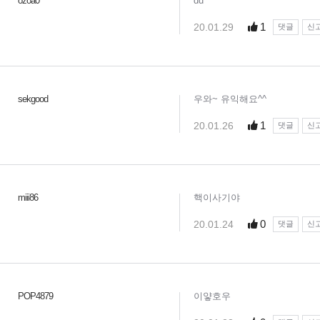
ozoa0
dd
1
20.01.29
댓글
신
sekgood
우와~ 유익해요^^
1
20.01.26
댓글
신
miii86
핵이사기야
0
20.01.24
댓글
신
POP4879
이얗호우