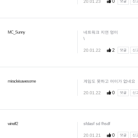
0
20.01.23
댓글
신
MC_Sunny
네트워크 지연 멍미
\
2
20.01.22
댓글
신
miracleisawesome
게임도 못하고 어이가 없네요
0
20.01.22
댓글
신
winelf2
sfdasf sd fhsdf
0
20.01.21
댓글
신