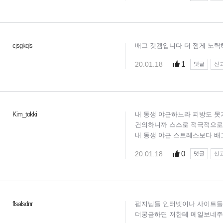
cjsgkqls
배그 갓겜입니다 더 잼게 노
1
20.01.18
댓글
신
Kim_tokki
내 동생 야근하느라 피방도 
건의하니까 스스로 적극적으로 
내 동생 야근 스트레스보다 
0
20.01.18
댓글
신
flsalsdnr
펍지님들 인터넷이나 사이트들
더궁금하면 저한테 메일보네