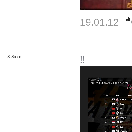
19.01.12
!!
S_Sohee