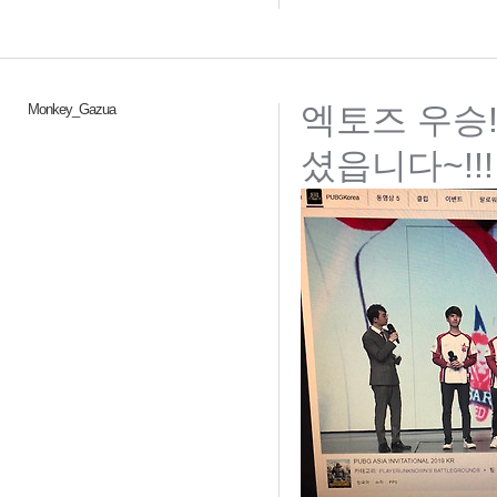
엑토즈 우승!
Monkey_Gazua
셨읍니다~!!!