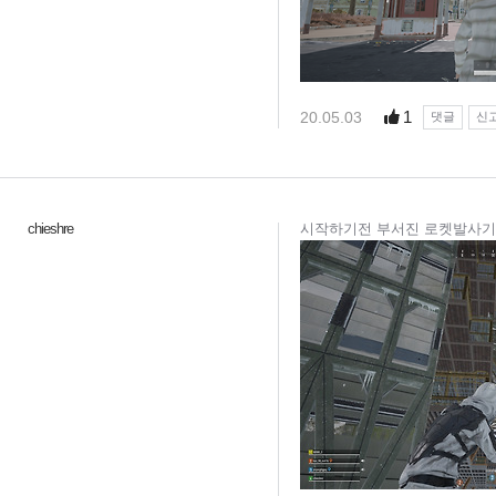
1
20.05.03
댓글
신
chieshre
시작하기전 부서진 로켓발사기