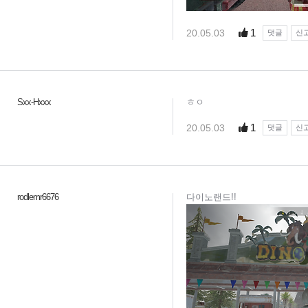
1
20.05.03
댓글
신
Sxx-Hxxx
ㅎㅇ
1
20.05.03
댓글
신
rodlemr6676
다이노랜드!!