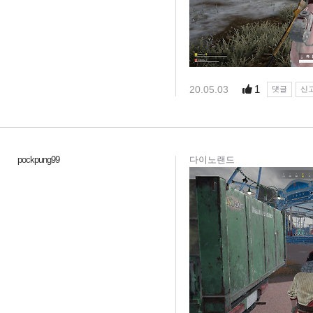
1
20.05.03
댓글
신
pockpung99
다이노랜드