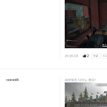
2
20.05.03
댓글
신
minimini99
새로워진 다이노 랜드!