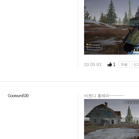
1
20.05.03
댓글
신
Gooreumi530
비켄디 흥해라~~~~~~