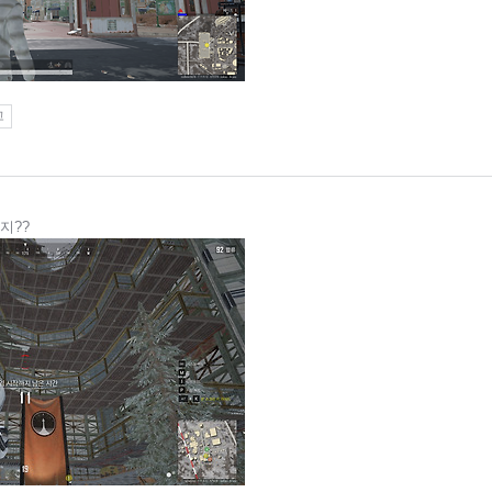
고
지??