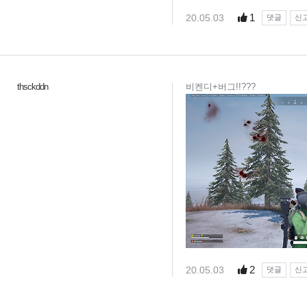
1
20.05.03
댓글
신
thsckddn
비켄디+버그!!???
2
20.05.03
댓글
신