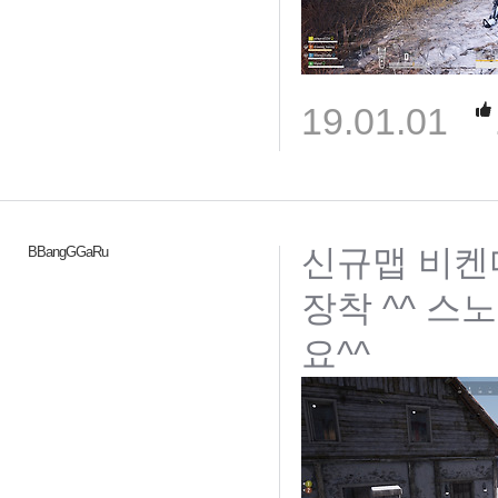
19.01.01
신규맵 비켄디
BBangGGaRu
장착 ^^ 스
요^^