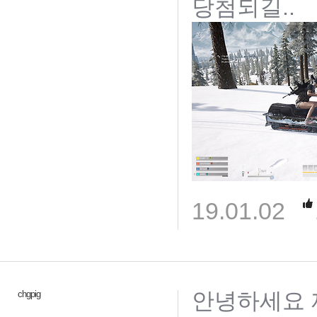
당첨되길..
19.01.02
안녕하세요 
chgpig