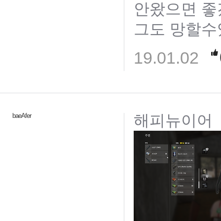
안왔으면 좋
그도 망할
19.01.02
해피뉴이어
baeAfer