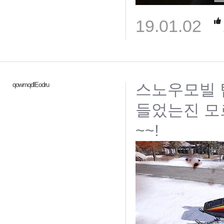
19.01.02
스노우모빌 
qowmqdlEodru
들었는진 모
~~!