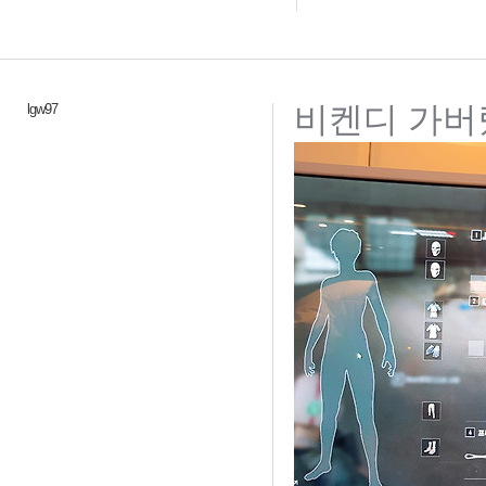
비켄디 가버
lgw97