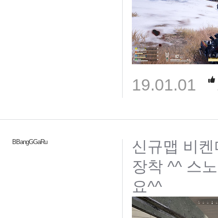
19.01.01
신규맵 비켄디
BBangGGaRu
장착 ^^ 스
요^^