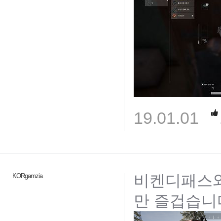
19.01.01
비켄디패스와
KORgamzia
만 즐겁습니