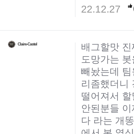
22.12.27
배그할맛 진
Claire-Castel
도망가는 봇
빼놨는데 팀
리좀했더니 
떨어져서 할
안된분들 이
다 라는 개
에서 봇 열