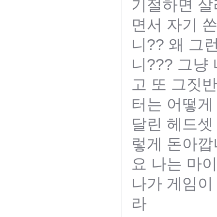
기절하면 살
면서 자기 
니?? 왜 그
니??? 그
고 또 그짓
터는 어떻게
달린 헤드셋
렇게 돈아깝
요 나는 마
나가 게임이
라