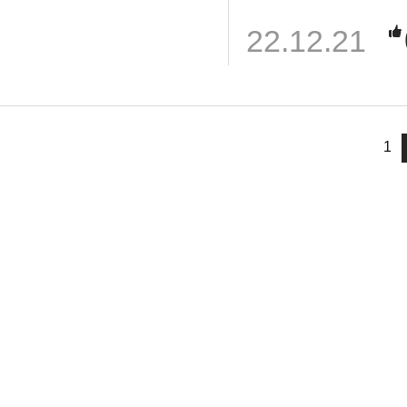
22.12.21
1
님
랭킹 정보가
없습니다.