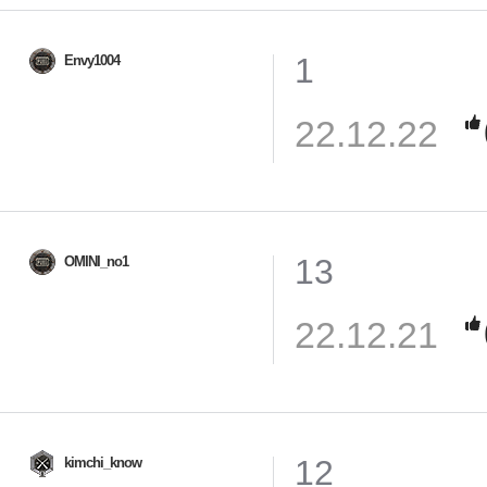
1
Envy1004
22.12.22
13
OMINI_no1
22.12.21
12
kimchi_know