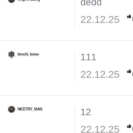
dedd
22.12.25
111
kimchi_know
22.12.25
12
NICETRY_MAN
22.12.25