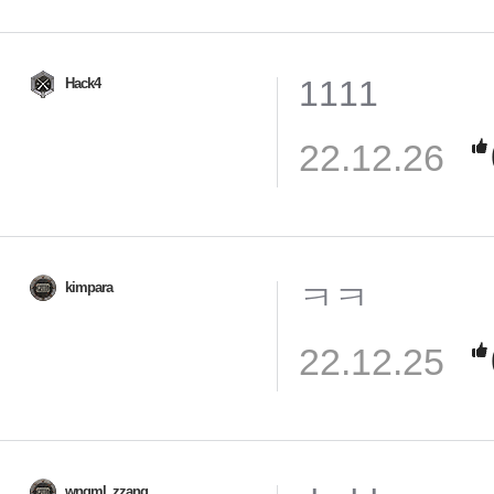
1111
Hack4
22.12.26
ㅋㅋ
kimpara
22.12.25
wngml_zzang