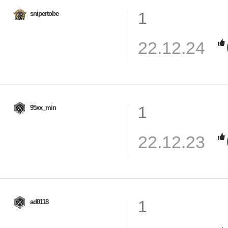
1
snipertobe
22.12.24
1
95xx_min
22.12.23
1
ad0118