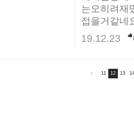
는오히려재
접을거같네
19.12.23
11
12
13
1
님
랭킹 정보가
없습니다.