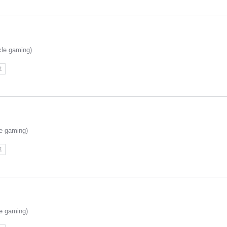
e gaming)
고
 gaming)
고
 gaming)