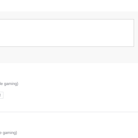
 gaming)
고
 gaming)