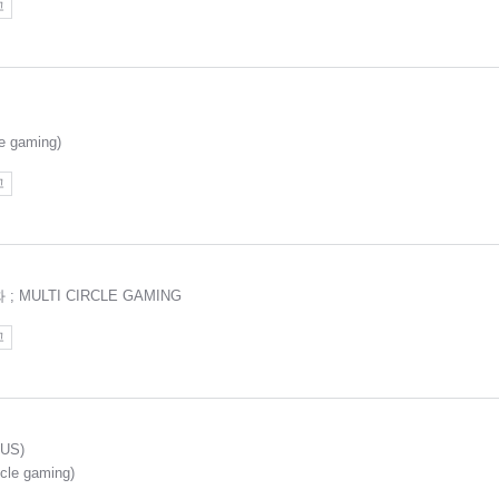
고
 gaming)
고
 ; MULTI CIRCLE GAMING
고
US)
le gaming)