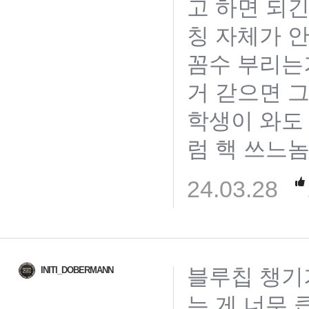
고 하면 되
칭 자체가 
꼼수 부리는
거 갇으면 
학생이 와도
럼 핵 쓰느
24.03.28
블루칩 챙기
INITI_DOBERMANN
는 게 너무 