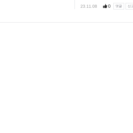
0
23.11.08
댓글
신
님
랭킹 정보가
없습니다.