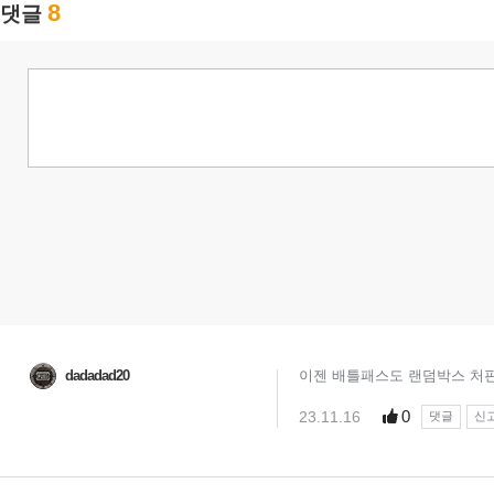
8
댓글
dadadad20
이젠 배틀패스도 랜덤박스 처판
0
23.11.16
댓글
신