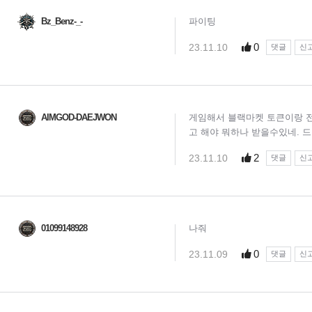
Bz_Benz-_-
파이팅
0
23.11.10
댓글
신
AIMGOD-DAEJWON
게임해서 블랙마켓 토큰이랑 
고 해야 뭐하나 받을수있네. 
2
23.11.10
댓글
신
01099148928
나줘
0
23.11.09
댓글
신