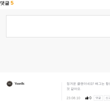
5
댓글
Yoon9c
정겨운 클랜이네요! 배그는 항
것 같아요.
0
23.08.10
댓글
신