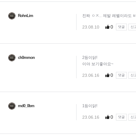
RohnLim
진짜 ㅇㅈ.. 제발 레벨이라도 
0
23.08.10
댓글
신
ch0mmon
2등이닭!
이야 보기좋아요~
0
23.06.16
댓글
신
md0_0bm
1등이닭!
0
23.06.16
댓글
신