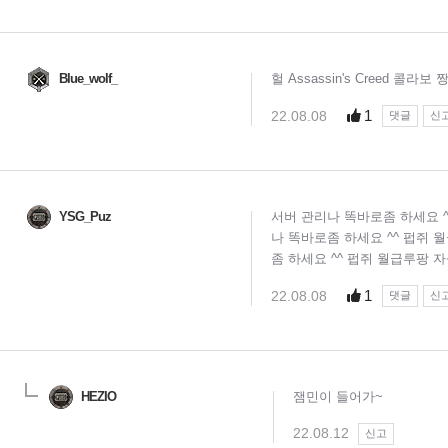
Blue_wolf_
헐 Assassin's Creed 콜라
1
22.08.08
댓글
신
YSG_Puz
서버 관리나 똑바로좀 하세요 ^
나 똑바로좀 하세요 ^^ 펍쥐 
좀 하세요 ^^ 펍쥐 월급루팡 
1
22.08.08
댓글
신
HEZIO
잼민이 들어가~
22.08.12
신고