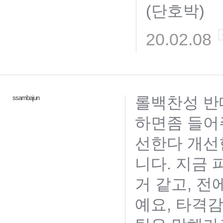
(단호박)
20.02.08
롤백찬성 반
ssambajun
하면좀 들어
선한다 개선
니다. 지금
거 같고, 
예요, 타격