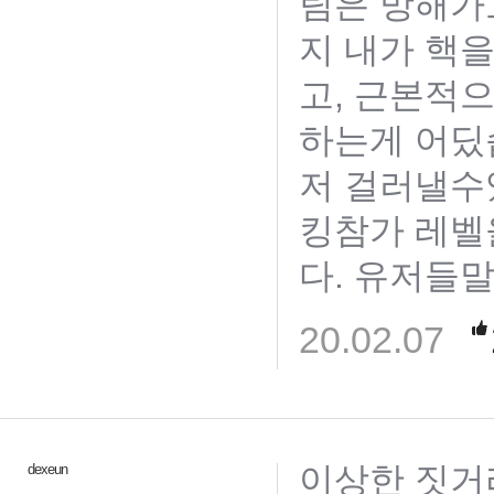
팀은 망해가
지 내가 핵
고, 근본적
하는게 어딨
저 걸러낼수
킹참가 레벨
다. 유저들
20.02.07
이상한 짓거
dexeun