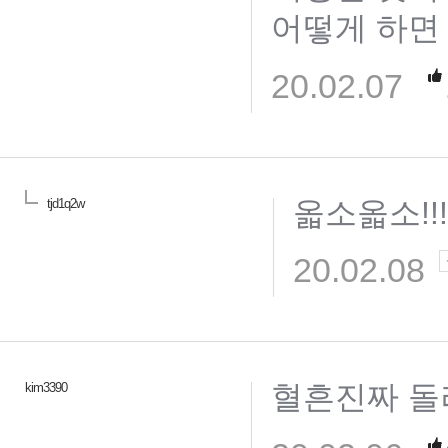
어떻게 하면
20.02.07
옯소옯소!!!!!
tjd1q2w
20.02.08
혈흔진짜 돌
kim3390