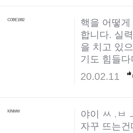
핵을 어떻게
COBE1992
합니다. 실
을 치고 있으
기도 힘들다더
20.02.11
야이 ㅆ .
KINWW
자꾸 뜨는건