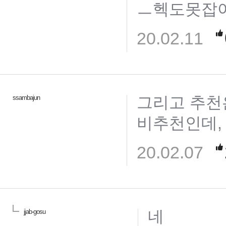
ㅡ헥도못잡
20.02.11
그리고 추천
ssambajun
비추천인데,
20.02.07
네
jjab-gosu