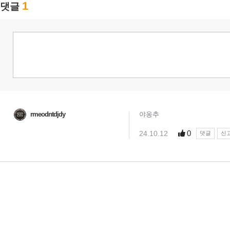
1
댓글
rmeodntdjdy
야옹추
0
24.10.12
댓글
신