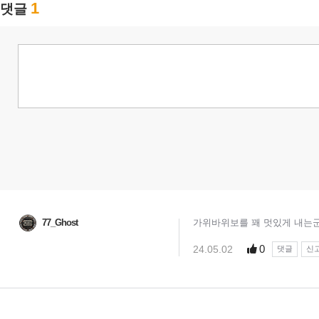
1
댓글
77_Ghost
가위바위보를 꽤 멋있게 내는
0
24.05.02
댓글
신